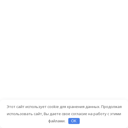
компл
и
как
их
избеж
Неправильная
техника
приводит
к
травмам
и
снижению
эффективност
Этот сайт использует cookie для хранения данных. Продолжая
поэтому
использовать сайт, Вы даете свое согласие на работу с этими
стоит
файлами.
OK
уделять