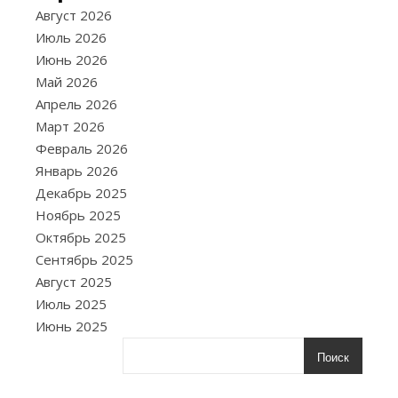
В
совр
Август 2026
ритм
Июль 2026
жизн
Июнь 2026
многие
Май 2026
женщины
Апрель 2026
сталкиваются
Март 2026
с
Февраль 2026
нехваткой
Январь 2026
времени
Декабрь 2025
на
Ноябрь 2025
полноценные
Октябрь 2025
тренировки.
Сентябрь 2025
10-
Август 2025
минутные
Июль 2025
комплексы
Июнь 2025
упражнений
Поиск
—
отличный