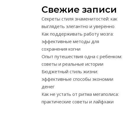
способ
Свежие записи
поддерживат
здоровье
Секреты стиля знаменитостей: как
и
выглядеть элегантно и уверенно
форму
Как поддерживать работу мозга:
даже
эффективные методы для
при
сохранения когни
самом
Опыт путешествия одна с ребенком:
плотном
советы и реальные истории
графике.
Бюджетный стиль жизни:
Они
эффективные способы экономии
просты
денег
в
Как не устать от ритма мегаполиса:
исполнении
практические советы и лайфхаки
и
не
требуют
специального