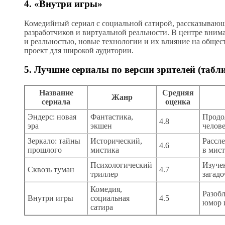
4. «Внутри игры»
Комедийный сериал с социальной сатирой, рассказываю
разработчиков и виртуальной реальности. В центре вни
и реальностью, новые технологии и их влияние на общес
проект для широкой аудитории.
5. Лучшие сериалы по версии зрителей (табл
Название
Средняя
Жанр
сериала
оценка
Эндерс: новая
Фантастика,
Продо
4.8
эра
экшен
челов
Зеркало: тайны
Исторический,
Рассле
4.6
прошлого
мистика
в мис
Психологический
Изуче
Сквозь туман
4.7
триллер
загад
Комедия,
Разоб
Внутри игры
социальная
4.5
юмор 
сатира