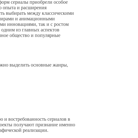
форм сериалы приобрели особое
го опыта и расширения
сть выбирать между классическими
 мирами и анимационными
ими инновациями, так и с ростом
 одним из главных аспектов
енное общество и популярные
важно выделить основные жанры,
ю и востребованность сериалов в
проекты получают признание именно
афической реализации.