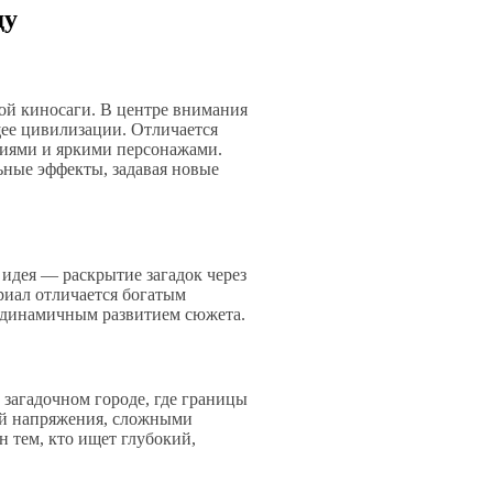
ду
й киносаги. В центре внимания
щее цивилизации. Отличается
иями и яркими персонажами.
льные эффекты, задавая новые
идея — раскрытие загадок через
риал отличается богатым
 динамичным развитием сюжета.
 загадочном городе, где границы
ой напряжения, сложными
н тем, кто ищет глубокий,