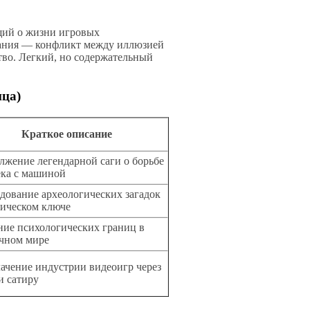
щий о жизни игровых
мания — конфликт между иллюзией
тво. Легкий, но содержательный
ица)
Краткое описание
лжение легендарной саги о борьбе
ека с машиной
дование археологических загадок
тическом ключе
ние психологических границ в
очном мире
лачение индустрии видеоигр через
и сатиру