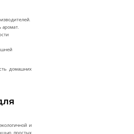
оизводителей.
 аромат.
ости
ишней
ость домашних
для
экологичной и
мощью простых