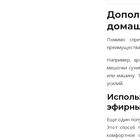
Допол
домаш
Помимо спре
преимущества
Например, ар
мешочки сухим
или машину. 
усилий.
Исполь
эфирны
Еще один попу
Этот способ 
комфортное о