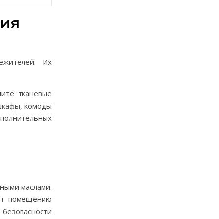
ния
ежителей. Их
ните тканевые
 шкафы, комоды
ополнительных
ьными маслами.
ает помещению
 безопасности