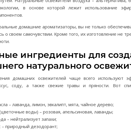
путей. Натуральные освежители воздуха – альтернатива, б
экологии, в основе которой лежит использование эфи
мпонентов.
ральные домашние ароматизаторы, вы не только обеспечива
сь о своем самочувствии. Кроме того, их изготовление не т
ноти.
ные ингредиенты для созд
него натурального освежи
ления домашних освежителей чаще всего используют эф
ксус, соду, а также свежие травы и пряности. Вот сп
ла – лаванда, лимон, эвкалипт, мята, чайное дерево;
(цветочные воды) – розовая, апельсиновая, лаванды;
да – нейтрализует запахи;
с – природный дезодорант;