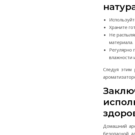
натур
Используйт
Храните го
Не распыля
материала.
Регулярно 
влажности 
Следуя этим 
ароматизатор
Заключ
испол
здоро
Домашний аро
безопасной а