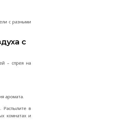
ели с разными
духа с
ей – спрея на
ия аромата.
. Распылите в
ых комнатах и