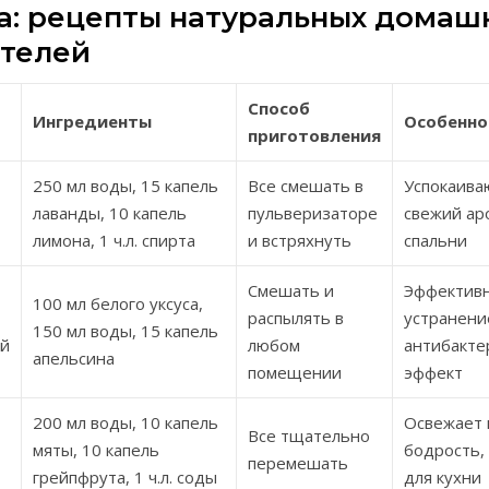
а: рецепты натуральных домаш
телей
Способ
Ингредиенты
Особенно
приготовления
250 мл воды, 15 капель
Все смешать в
Успокаива
лаванды, 10 капель
пульверизаторе
свежий ар
лимона, 1 ч.л. спирта
и встряхнуть
спальни
Смешать и
Эффектив
100 мл белого уксуса,
распылять в
устранени
150 мл воды, 15 капель
ый
любом
антибакте
апельсина
помещении
эффект
200 мл воды, 10 капель
Освежает 
Все тщательно
мяты, 10 капель
бодрость,
перемешать
грейпфрута, 1 ч.л. соды
для кухни