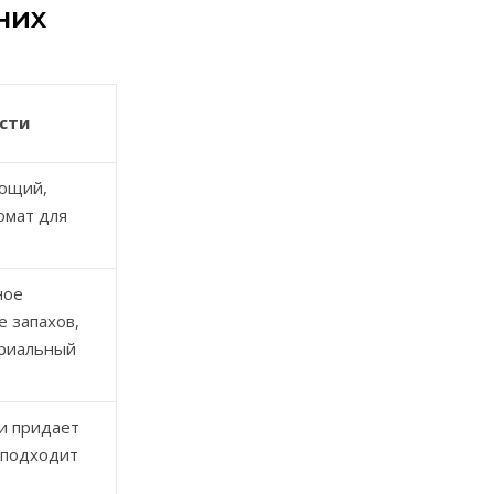
них
сти
ющий,
омат для
ное
е запахов,
риальный
и придает
 подходит