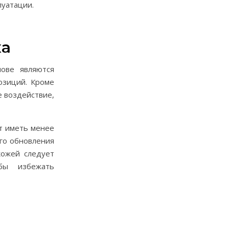
луатации.
ха
ове являются
позиций. Кроме
е воздействие,
т иметь менее
ого обновления
кожей следует
бы избежать