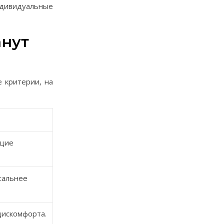
ндивидуальные
анут
 критерии, на
ящие
сальнее
дискомфорта.