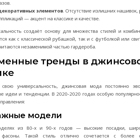
азов.
декоративных элементов
. Отсутствие излишних нашивок,
ппликаций — акцент на классике и качестве.
сальность создаёт основу для множества стилей и комби
тся как с классической рубашкой, так и с футболкой или св
читаются незаменимой частью гардероба.
менные тренды в джинсов
ике
 свою универсальность, джинсовая мода постоянно эво
ые идеи и тенденции. В 2020-2020 годах особую популярно
правления:
тажные модели
оделях из 80-х и 90-х годов — высокие посадки, шир
 фасоны. Такой стиль отлично сочетается с более 