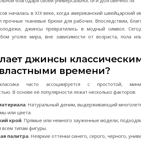
альной благодаря своей универсальности и долговечности.
ов началась в XIX веке, когда американский швейцарский 
л прочные тканевые брюки для рабочих. Впоследствии, бла
молодежи, джинсы превратились в модный символ. Сего
бом уголке мира, вне зависимости от возраста, пола ил
елает джинсы классически
властными времени?
классика часто ассоциируется с простотой, мин
тью. В основе её популярности лежат несколько факторов:
материала
. Натуральный деним, выдерживающий многолет
мы или цвета.
кий крой
. Прямые или немного зауженные модели, подход
и всем типам фигуры.
ая палитра
. Неяркие оттенки синего, серого, черного, уни