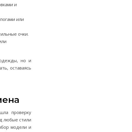
вками и
апогами или
ильные очки.
или
 одежды, но и
ать, оставаясь
мена
шла проверку
од любые стили
ыбор модели и