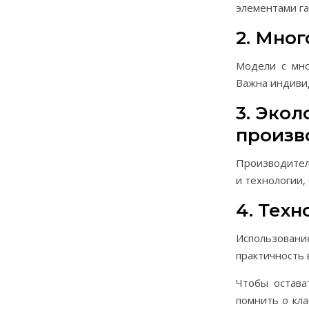
элементами г
2. Мно
Модели с мно
Важна индивид
3. Эко
произв
Производители
и технологии,
4. Тех
Использован
практичность 
Чтобы остава
помнить о кла