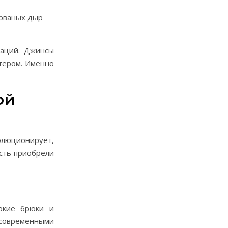
 рваных дыр
наций. Джинсы
итером. Именно
ой
люционирует,
сть приобрели
окие брюки и
современными