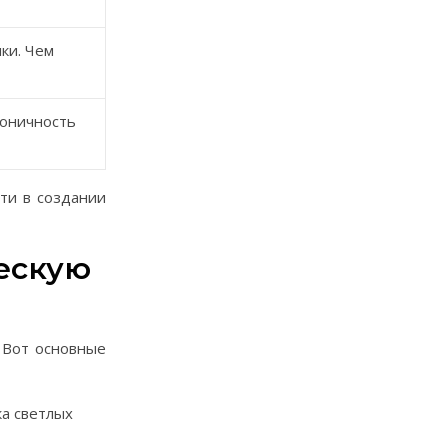
ки. Чем
коничность
ти в создании
ескую
 Вот основные
ка светлых