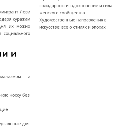
солидарности: вдохновение и сила
иммигрант Леви
женского сообщества
годаря куражам
Художественные направления в
дня их можно
искусстве: всё о стилях и эпохах
и социального
ми и
имализмом и
нюю носку без
ящие
версальные для