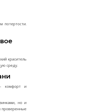
м потертости.
ивое
ский краситель
ую среду.
ани
 — комфорт и
винками, но и
мя проверенные