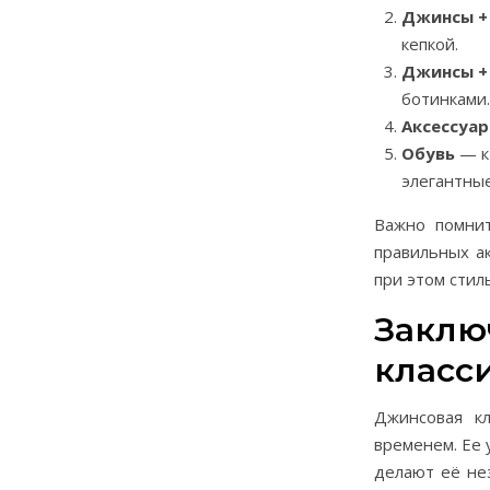
Джинсы +
кепкой.
Джинсы +
ботинками.
Аксессуа
Обувь
— к 
элегантные
Важно помнит
правильных ак
при этом стил
Заклю
класс
Джинсовая к
временем. Ее 
делают её не