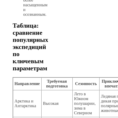
более
насыщенным
и
осознанным.
Таблица:
сравнение
популярных
экспедиций
по
ключевым
параметрам
Требуемая
Приключ
Направление
Сезонность
подготовка
впечат
Лето в
Ледяная 
Южном
Арктика и
дикая пр
Высокая
полушарии,
Антарктика
полярны
зима в
животны
Северном