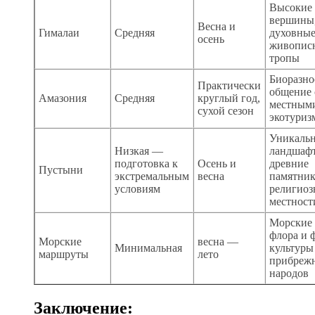
Высокие
вершины
Весна и
Гималаи
Средняя
духовные
осень
живопис
тропы
Биоразно
Практически
общение 
Амазония
Средняя
круглый год,
местным
сухой сезон
экотуриз
Уникаль
Низкая —
ландшаф
подготовка к
Осень и
древние
Пустыни
экстремальным
весна
памятник
условиям
религиоз
местност
Морские 
флора и 
Морские
весна —
Минимальная
культуры
маршруты
лето
прибреж
народов
Заключение: