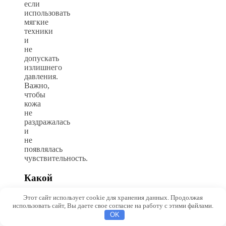
если
использовать
мягкие
техники
и
не
допускать
излишнего
давления.
Важно,
чтобы
кожа
не
раздражалась
и
не
появлялась
чувствительность.
Какой
вид
Этот сайт использует cookie для хранения данных. Продолжая
массажного
использовать сайт, Вы даете свое согласие на работу с этими файлами.
масла
OK
лучше