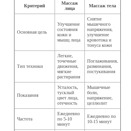
Массаж
Критерий
Массаж тела
лица
Снятие
Улучшение
мышечного
состояния
напряжения,
Основная цель
кожи и
улучшение
мышц лица
кровотока и
тонуса кожи
Легкие,
точечные
Поглаживания,
Тип техники
движения,
разминания,
мягкие
постукивания
растирания
Усталость,
Мышечные
тусклый
боли,
Показания
цвет лица,
напряжение,
отечность
целлюлит
Ежедневно
Ежедневно по
Частота
по 5-10
10-15 минут
минут