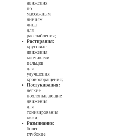
движения
по
массажным
линиям
лица
для
расслабления;
Растирания:
круговые
движения
кончиками
пальцев
для
улучшения
кровообращения;
Постукивания:
легкие
похлопывающие
движения
для
тонизирования
кожи;
Разминание:
более
глубокие