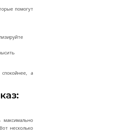
оторые помогут
ализируйте
высить
спокойнее, а
каз:
ь максимально
Вот несколько