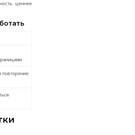
тность ценнее
аботать
границами
з повторение
ться
тки