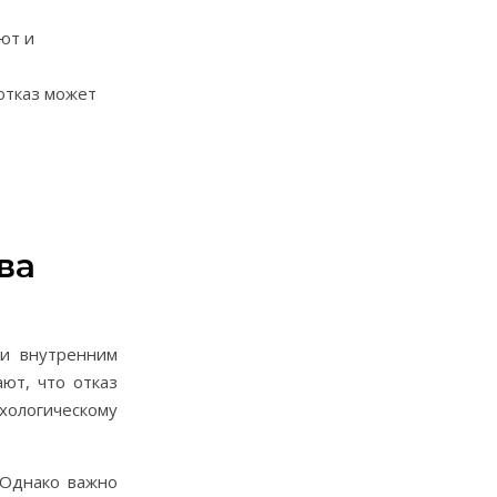
ют и
отказ может
ва
 и внутренним
ют, что отказ
хологическому
 Однако важно