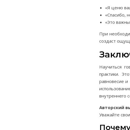
«Я ценю ва
«Спасибо, н
«Это важны
При необходи
создаст ощуще
Заклю
Научиться го
практики. Эт
равновесие и
использован
внутреннего с
Авторский в
Уважайте свои
Почему