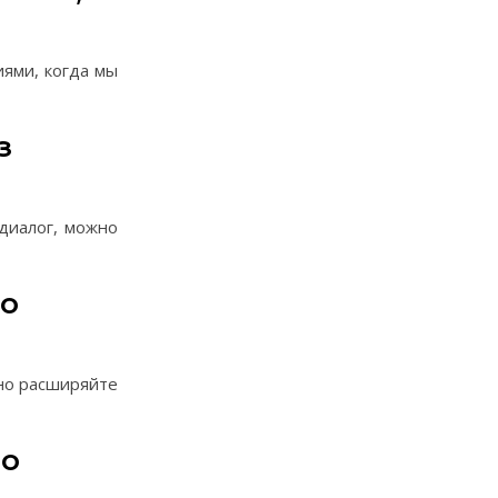
иями, когда мы
з
диалог, можно
то
нно расширяйте
но