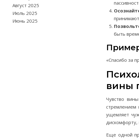
пассивност
Август 2025
Осознайте
Июль 2025
принимают 
Июнь 2025
Позвольт
быть време
Пример
«Спасибо за п
Психо
вины 
Чувство вины
стремлением 
ущемляет чуж
дискомфорту, 
Еще одной пр