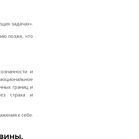
ущих задачах».
ию позже, что
сознанности и
эмоциональное
чных границ и
без страха и
ажения к себе.
вины,