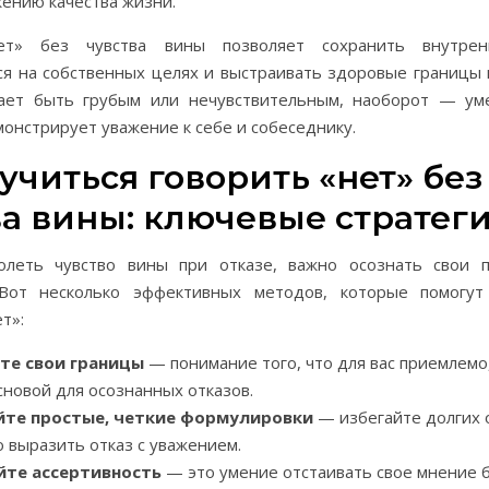
жению качества жизни.
ет» без чувства вины позволяет сохранить внутрен
ся на собственных целях и выстраивать здоровые границы 
ает быть грубым или нечувствительным, наоборот — ум
онстрирует уважение к себе и собеседнику.
учиться говорить «нет» без
ва вины: ключевые стратег
леть чувство вины при отказе, важно осознать свои 
 Вот несколько эффективных методов, которые помогут
т»:
те свои границы
— понимание того, что для вас приемлемо,
сновой для осознанных отказов.
йте простые, четкие формулировки
— избегайте долгих 
 выразить отказ с уважением.
йте ассертивность
— это умение отстаивать свое мнение б