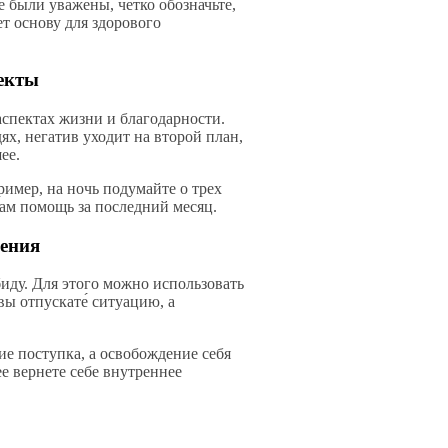
 были уважены, четко обозначьте,
ет основу для здорового
екты
спектах жизни и благодарности.
х, негатив уходит на второй план,
ее.
имер, на ночь подумайте о трех
вам помощь за последний месяц.
щения
иду. Для этого можно использовать
вы отпускате́ ситуацию, а
е поступка, а освобождение себя
ее вернете себе внутреннее