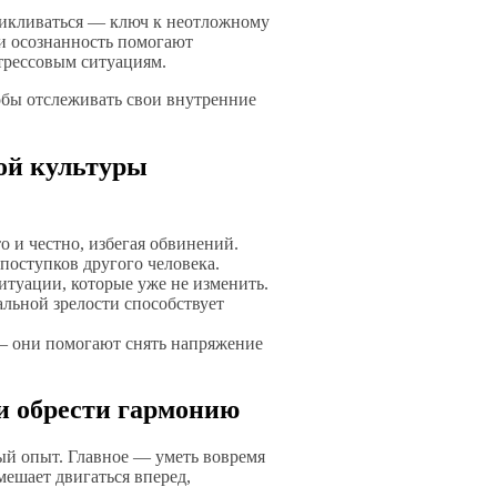
цикливаться — ключ к неотложному
и осознанность помогают
стрессовым ситуациям.
обы отслеживать свои внутренние
ой культуры
о и честно, избегая обвинений.
оступков другого человека.
итуации, которые уже не изменить.
льной зрелости способствует
— они помогают снять напряжение
и обрести гармонию
й опыт. Главное — уметь вовремя
мешает двигаться вперед,