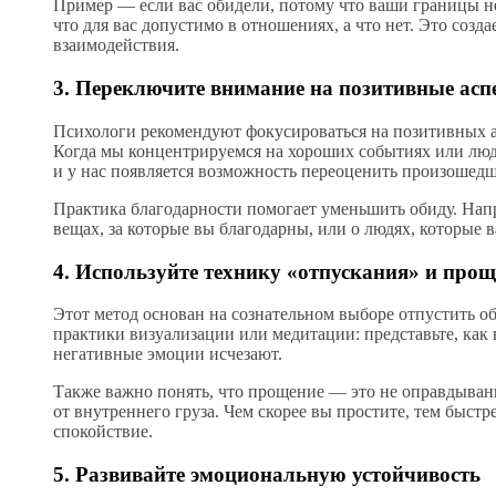
Пример — если вас обидели, потому что ваши границы не
что для вас допустимо в отношениях, а что нет. Это созда
взаимодействия.
3. Переключите внимание на позитивные асп
Психологи рекомендуют фокусироваться на позитивных а
Когда мы концентрируемся на хороших событиях или людя
и у нас появляется возможность переоценить произошедш
Практика благодарности помогает уменьшить обиду. Напр
вещах, за которые вы благодарны, или о людях, которые 
4. Используйте технику «отпускания» и про
Этот метод основан на сознательном выборе отпустить об
практики визуализации или медитации: представьте, как 
негативные эмоции исчезают.
Также важно понять, что прощение — это не оправдывани
от внутреннего груза. Чем скорее вы простите, тем быстр
спокойствие.
5. Развивайте эмоциональную устойчивость