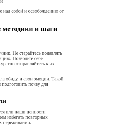
ей
е над собой и освобождению от
е методики и шаги
чник. Не старайтесь подавлять
ацию. Позвольте себе
ккуратно отправляйтесь к их
ла обиду, и свои эмоции. Такой
и подготовить почву для
сти
ся или наши ценности
щем избегать повторных
х переживаний.