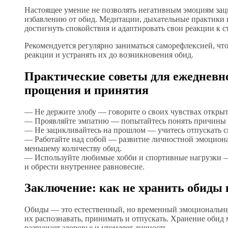
Настоящее умение не позволять негативным эмоциям за
избавлению от обид. Медитации, дыхательные практики 
достигнуть спокойствия и адаптировать свои реакции к 
Рекомендуется регулярно заниматься саморефлексией, чт
реакции и устранять их до возникновения обид.
Практические советы для ежедневн
прощения и принятия
— Не держите злобу — говорите о своих чувствах открыт
— Проявляйте эмпатию — попытайтесь понять причины п
— Не зацикливайтесь на прошлом — учитесь отпускать с
— Работайте над собой — развитие личностной эмоциона
меньшему количеству обид.
— Используйте любимые хобби и спортивные нагрузки 
и обрести внутреннее равновесие.
Заключение: как не хранить обиды 
Обиды — это естественный, но временный эмоциональны
их распознавать, принимать и отпускать. Хранение обид 
разрушает здоровье и утомляет личность.