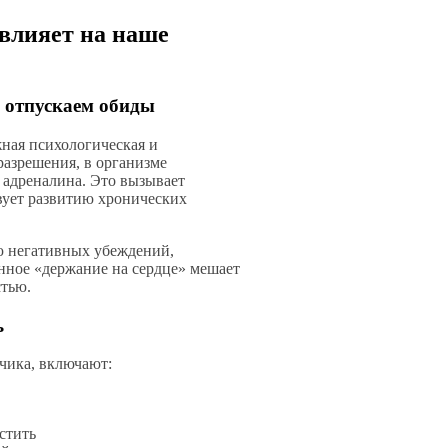
влияет на наше
е отпускаем обиды
ная психологическая и
разрешения, в организме
 адреналина. Это вызывает
вует развитию хронических
ю негативных убеждений,
нное «держание на сердце» мешает
стью.
ь
чика, включают:
стить