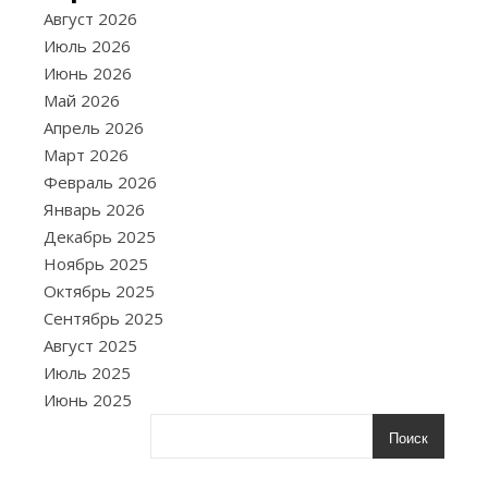
28.07.2025
Август 2026
О
Июль 2026
кра
Июнь 2026
вол
Май 2026
—
Апрель 2026
распространё
Март 2026
косметическая
Февраль 2026
процедура,
Январь 2026
которая
Декабрь 2025
позволяет
Ноябрь 2025
изменить
Октябрь 2025
образ
Сентябрь 2025
и
Август 2025
выразить
Июль 2025
индивидуальн
Июнь 2025
Однако
химические
Поиск
компоненты
краски