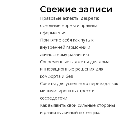
могут
Свежие записи
негативно
Правовые аспекты декрета:
влиять
основные нормы и правила
на
оформления
структуру
Принятие себя как путь к
и
внутренней гармонии и
здоровье
личностному развитию
волос.
Современные гаджеты для дома:
Именно
инновационные решения для
поэтому
комфорта и без
поддержание
Советы для успешного переезда: как
здоровья
минимизировать стресс и
волос
сосредоточи
при
Как выявить свои сильные стороны
окрашивании
и развить личный потенциал
—
ключевой
фактор