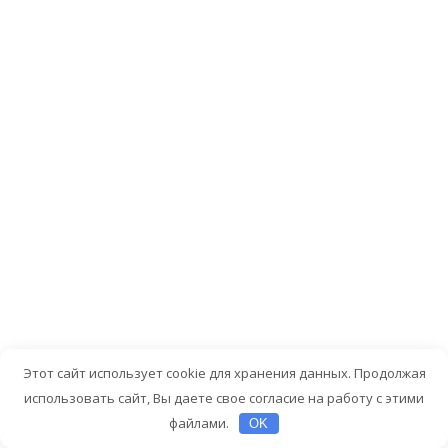
использов
фена,
утюжков
и
плоек
или
применяйт
термозащи
Выбирайт
шампуни
и
маски,
разработа
специальн
для
Этот сайт использует cookie для хранения данных. Продолжая
окрашенн
использовать сайт, Вы даете свое согласие на работу с этими
волос.
файлами.
OK