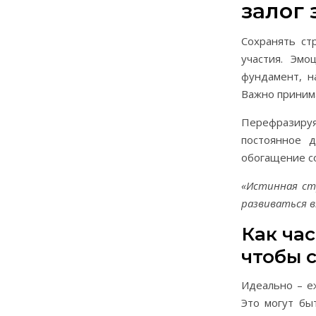
залог
Сохранять ст
участия. Эм
фундамент, н
Важно принима
Перефразиру
постоянное д
обогащение с
«Истинная ст
развиваться в
Как час
чтобы 
Идеально – е
Это могут бы