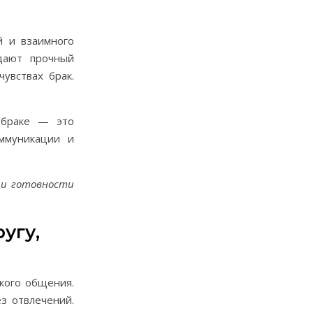
й и взаимного
дают прочный
увствах брак.
 браке — это
оммуникации и
 и готовности
угу,
кого общения.
з отвлечений.