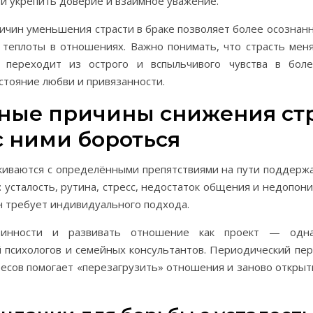
 и укрепить доверие и взаимное уважение.
чин уменьшения страсти в браке позволяет более осознан
теплоты в отношениях. Важно понимать, что страсть меня
 переходит из острого и вспыльчивого чувства в бол
стояние любви и привязанности.
ные причины снижения ст
с ними бороться
киваются с определёнными препятствиями на пути поддержа
: усталость, рутина, стресс, недостаток общения и недопон
н требует индивидуального подхода.
тинности и развивать отношение как проект — одн
 психологов и семейных консультантов. Периодический пе
есов помогает «перезагрузить» отношения и заново откры