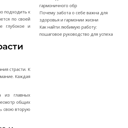
гармоничного обр
но подходить к
Почему забота о себе важна для
ется по своей
здоровья и гармонии жизни
ее глубокое и
Как найти любимую работу:
пошаговое руководство для успеха
расти
ния страсти. К
имание. Каждая
а из главных
ресмотр общих
ть свою вторую