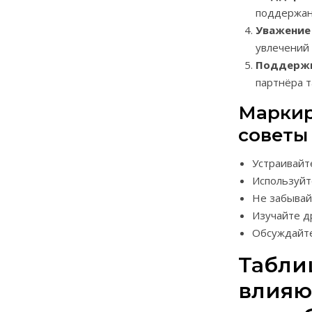
поддержани
Уважение 
увлечений 
Поддержк
партнёра т
Маркир
советы
Устраивайт
Используйт
Не забывай
Изучайте д
Обсуждайте
Табли
влияющ