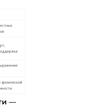
местных
зов
рт,
поддержка
выражение
 физической
мности
ти —