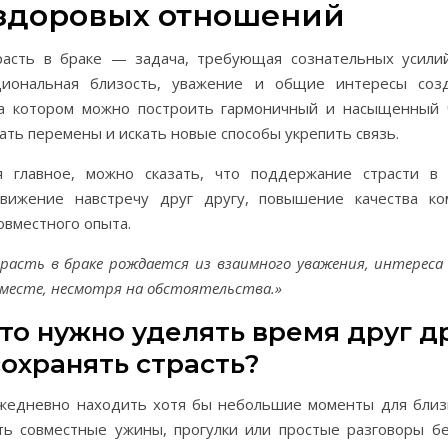
 здоровых отношений
расть в браке — задача, требующая сознательных усили
оциональная близость, уважение и общие интересы соз
а котором можно построить гармоничный и насыщенный ч
ть перемены и искать новые способы укрепить связь.
я главное, можно сказать, что поддержание страсти в
вижение навстречу друг другу, повышение качества к
овместного опыта.
расть в браке рождается из взаимного уважения, интереса
месте, несмотря на обстоятельства.»
то нужно уделять время друг др
сохранять страсть?
жедневно находить хотя бы небольшие моменты для близ
ть совместные ужины, прогулки или простые разговоры бе