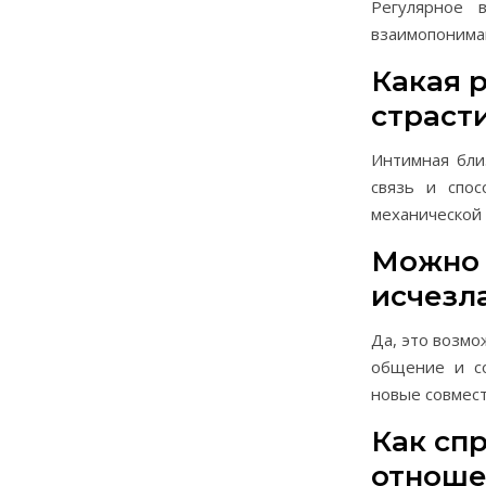
Регулярное 
взаимопонима
Какая 
страст
Интимная бли
связь и спо
механической 
Можно л
исчезл
Да, это возмо
общение и со
новые совмес
Как сп
отноше