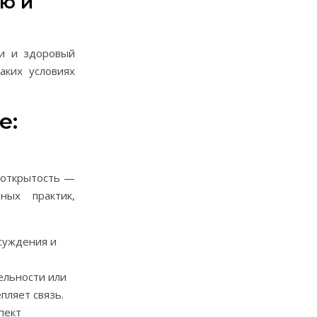
ю и
би и здоровый
аких условиях
е:
 открытость —
ных практик,
суждения и
ельности или
пляет связь.
пект