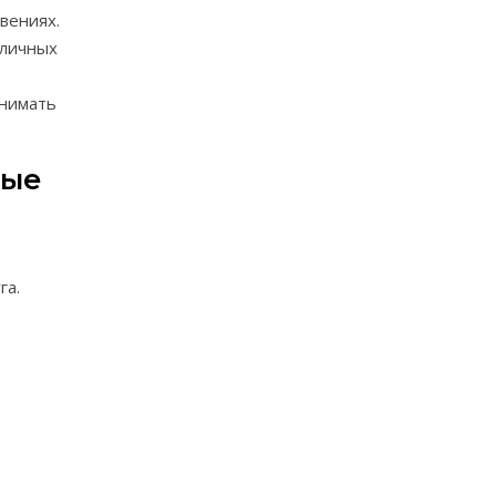
вениях.
 личных
инимать
ные
га.