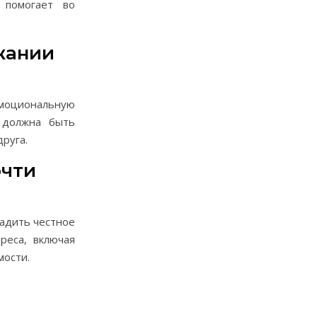
 помогает во
жании
эмоциональную
 должна быть
руга.
очти
ладить честное
реса, включая
мости.