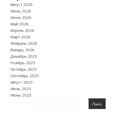
Август 2026
КРИТЕР
Июль 2026
ВЫБОР
Июнь 2026
Май 2026
15.09.2025
Апрель 2026
Д
Март 2026
ома
Февраль 2026
тапо
Январь 2026
—
Декабрь 2025
это
Ноябрь 2025
не
Октябрь 2025
просто
Сентябрь 2025
комфортный
Август 2025
элемент
Июль 2025
гардероба,
Июнь 2025
но
и
Поиск
важная
часть