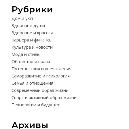
Рубрики
ДОМ
Дом и уют
И
Здоровье души
УЮТ
Здоровье и красота
КАК
Карьера и финансы
ВЫБРАТ
Культура и новости
Мода и стиль
ДОМАШ
Общество и права
ТАПОЧК
Путешествия и впечатления
ДЛЯ
Саморазвитие и психология
Семья и отношения
ВСЕЙ
Современный образ жизни
СЕМЬИ
Спорт и активный образ жизни
Технологии и будущее
—
СОВЕТЫ
Архивы
И