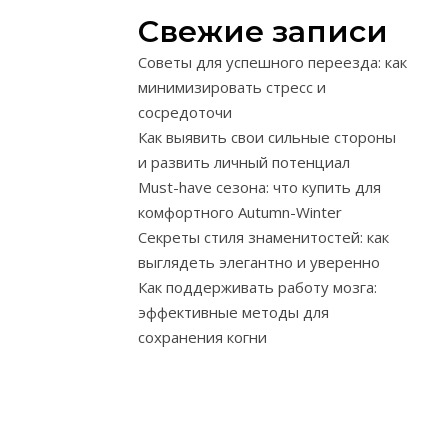
заботы
Свежие записи
о
Советы для успешного переезда: как
здоровье
минимизировать стресс и
ног.
сосредоточи
Выбор
Как выявить свои сильные стороны
подходящей
и развить личный потенциал
пары
Must-have сезона: что купить для
для
комфортного Autumn-Winter
каждого
Секреты стиля знаменитостей: как
члена
выглядеть элегантно и уверенно
семьи
Как поддерживать работу мозга:
особенно
эффективные методы для
актуален,
сохранения когни
учитывая
различия
в
возрасте,
размере