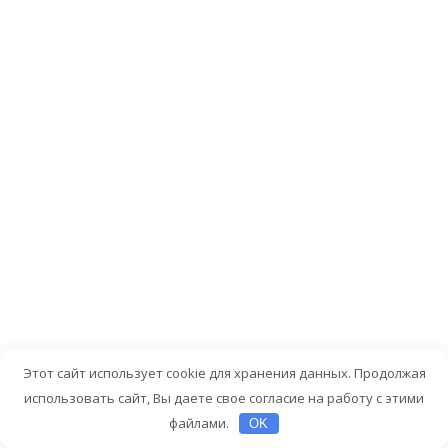
базовы
рекоме
по
уходу:
Соблюдайт
рекоменда
по
стирке
на
ярлыках.
Храните
тапочки
в
Этот сайт использует cookie для хранения данных. Продолжая
сухом,
использовать сайт, Вы даете свое согласие на работу с этими
проветрив
файлами.
OK
месте.