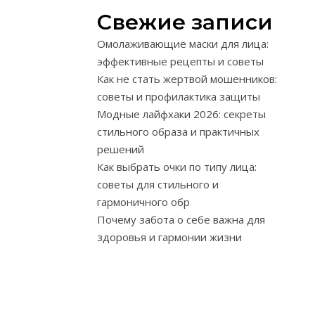
критику
Свежие записи
спокойно
Омолаживающие маски для лица:
и
эффективные рецепты и советы
конструктивн
Как не стать жертвой мошенников:
—
советы и профилактика защиты
ключевой
Модные лайфхаки 2026: секреты
навык,
стильного образа и практичных
который
решений
помогает
Как выбрать очки по типу лица:
сохранить
советы для стильного и
психологическ
гармоничного обр
равновесие
Почему забота о себе важна для
и
здоровья и гармонии жизни
эффективно
развиваться.
Восприятие
критики
как