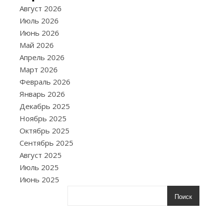
27.07.2025
Август 2026
К
Июль 2026
ажды
Июнь 2026
чело
Май 2026
сталк
Апрель 2026
с
Март 2026
критикой
Февраль 2026
в
Январь 2026
личной
Декабрь 2025
жизни,
Ноябрь 2025
на
Октябрь 2025
работе
Сентябрь 2025
или
Август 2025
в
Июль 2025
общественно
Июнь 2025
сфере.
Умение
Поиск
реагировать
на