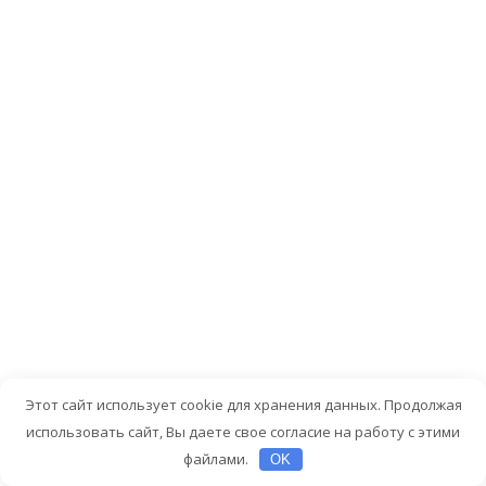
взаимодейств
с
критикой
—
это
навык,
который
можно
и
нужно
развивать.
Рекомендаци
по
улучшению:
Этот сайт использует cookie для хранения данных. Продолжая
Работа
использовать сайт, Вы даете свое согласие на работу с этими
над
файлами.
OK
самооценк