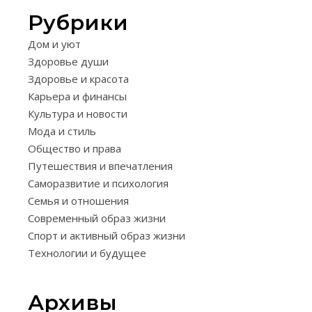
Рубрики
САМОРАЗВИТ
Дом и уют
И
Здоровье души
ПСИХОЛОГИЯ
Здоровье и красота
КРИТИК
Карьера и финансы
КАК
Культура и новости
Мода и стиль
РЕАГИР
Общество и права
СПОКО
Путешествия и впечатления
И
Саморазвитие и психология
Семья и отношения
КОНСТР
Современный образ жизни
—
Спорт и активный образ жизни
Технологии и будущее
ЭФФЕК
МЕТОД
Архивы