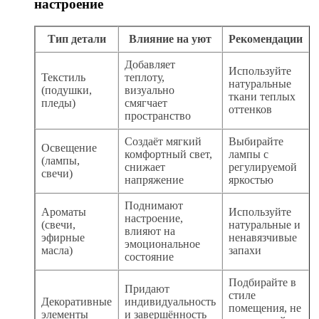
настроение
Тип детали
Влияние на уют
Рекомендации
Добавляет
Используйте
Текстиль
теплоту,
натуральные
(подушки,
визуально
ткани теплых
пледы)
смягчает
оттенков
пространство
Создаёт мягкий
Выбирайте
Освещение
комфортный свет,
лампы с
(лампы,
снижает
регулируемой
свечи)
напряжение
яркостью
Поднимают
Ароматы
Используйте
настроение,
(свечи,
натуральные и
влияют на
эфирные
ненавязчивые
эмоциональное
масла)
запахи
состояние
Подбирайте в
Придают
стиле
Декоративные
индивидуальность
помещения, не
элементы
и завершённость