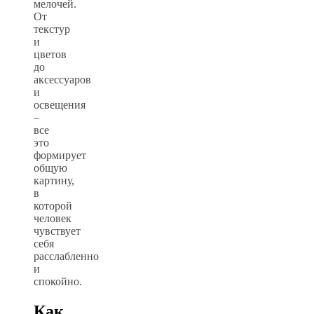
мелочей.
От
текстур
и
цветов
до
аксессуаров
и
освещения
–
все
это
формирует
общую
картину,
в
которой
человек
чувствует
себя
расслабленно
и
спокойно.
Как