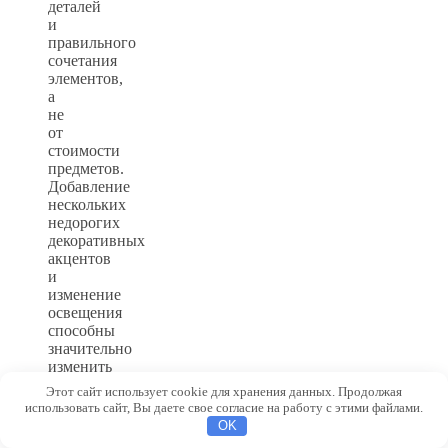
деталей
и
правильного
сочетания
элементов,
а
не
от
стоимости
предметов.
Добавление
нескольких
недорогих
декоративных
акцентов
и
изменение
освещения
способны
значительно
изменить
атмосферу.
Этот сайт использует cookie для хранения данных. Продолжая
использовать сайт, Вы даете свое согласие на работу с этими файлами.
Как
OK
не