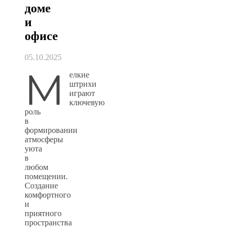
доме
и
офисе
05.10.2025
М
елкие
штрихи
играют
ключевую
роль
в
формировании
атмосферы
уюта
в
любом
помещении.
Создание
комфортного
и
приятного
пространства