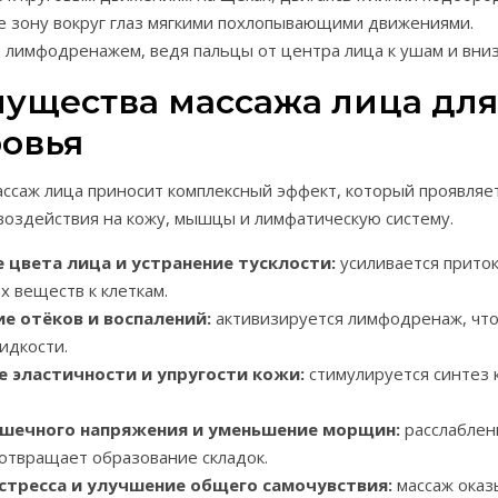
е зону вокруг глаз мягкими похлопывающими движениями.
лимфодренажем, ведя пальцы от центра лица к ушам и вниз
ущества массажа лица для
ровья
ссаж лица приносит комплексный эффект, который проявляе
воздействия на кожу, мышцы и лимфатическую систему.
 цвета лица и устранение тусклости:
усиливается приток
х веществ к клеткам.
е отёков и воспалений:
активизируется лимфодренаж, что
идкости.
 эластичности и упругости кожи:
стимулируется синтез 
шечного напряжения и уменьшение морщин:
расслаблен
твращает образование складок.
стресса и улучшение общего самочувствия:
массаж оказ