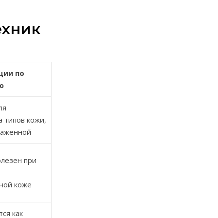
ехник
ции по
ю
ля
 типов кожи,
раженной
лезен при
ной коже
ся как