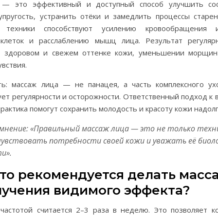
 — это эффективный и доступный способ улучшить сос
упругость, устранить отёки и замедлить процессы старен
 техники способствуют усилению кровообращения 
 клеток и расслаблению мышц лица. Результат регуляр
в здоровом и свежем оттенке кожи, уменьшении морщи
вствия.
ь: массаж лица — не панацея, а часть комплексного ух
ет регулярности и осторожности. Ответственный подход к
практика помогут сохранить молодость и красоту кожи надолг
мнение: «Правильный массаж лица — это не только техни
чувствовать потребности своей кожи и уважать её биол
и».
сто рекомендуется делать масс
лучения видимого эффекта?
частотой считается 2–3 раза в неделю. Это позволяет к