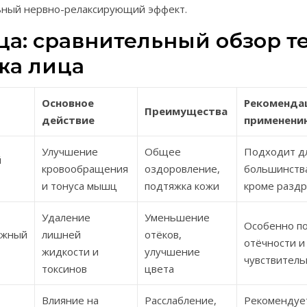
ный нервно-релаксирующий эффект.
ца: сравнительный обзор т
жа лица
Основное
Рекоменда
Преимущества
действие
применени
Улучшение
Общее
Подходит д
й
кровообращения
оздоровление,
большинства
и тонуса мышц
подтяжка кожи
кроме разд
Удаление
Уменьшение
Особенно по
ажный
лишней
отёков,
отёчности и
жидкости и
улучшение
чувствитель
токсинов
цвета
Влияние на
Расслабление,
Рекомендует