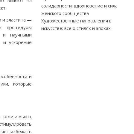
вно влияют на
солидарности: вдохновение и сила
кт.
женского сообщества
а и эластина —
Художественные направления в
ть процедуры
искусстве: всё о стилях и эпохах
к и научными
и и ускорение
особенности и
ики, которые
ия кожи и мышц
тимулировать
ляет избежать