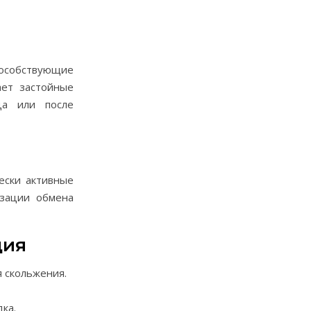
особствующие
ает застойные
ца или после
ески активные
изации обмена
ция
я скольжения.
ка.