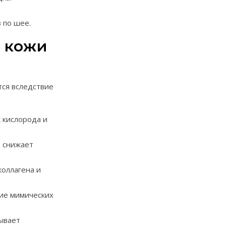
 по шее.
 кожи
тся вследствие
 кислорода и
 снижает
коллагена и
ие мимических
ывает