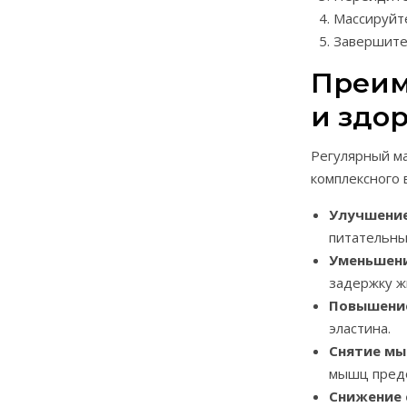
Массируйт
Завершите 
Преим
и здо
Регулярный ма
комплексного 
Улучшение
питательны
Уменьшени
задержку ж
Повышение
эластина.
Снятие мы
мышц предо
Снижение 