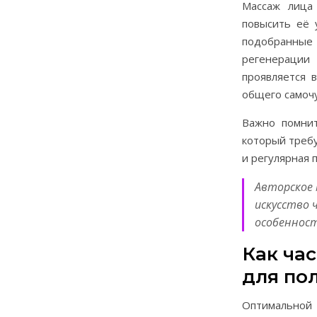
Массаж лица
повысить её 
подобранные
регенерации
проявляется 
общего самочу
Важно помнит
который требу
и регулярная 
Авторское 
искусство 
особенност
Как ча
для по
Оптимальной 