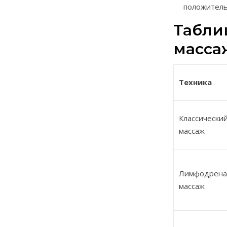
положитель
Табли
масса
Техника
Классически
массаж
Лимфодрен
массаж