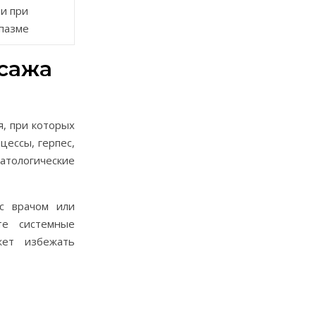
и при
пазме
ссажа
, при которых
цессы, герпес,
атологические
 с врачом или
те системные
жет избежать