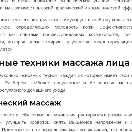
ресс и неблагоприятные экологические условия негати
и, массаж имеет высокий практический и косметический эффе
ия внешнего вида, массаж стимулирует выработку коллаген
лков, определяющих молодость кожи. Эффективнос
тся как опытами профессиональных косметологов, та
ми, которые демонстрируют улучшение микроциркуляци
леток.
ные техники массажа лица
есколько основных техник, каждая из которых имеет свои 
а. Разберём наиболее популярные и безопасные метод
регулярного домашнего ухода.
ческий массаж
лючает в себя легкие поглаживания, растирания и разминан
— улучшить кровоток, снять мышечное напряжение и с
 Применяется по направлению массажных линий, что позво