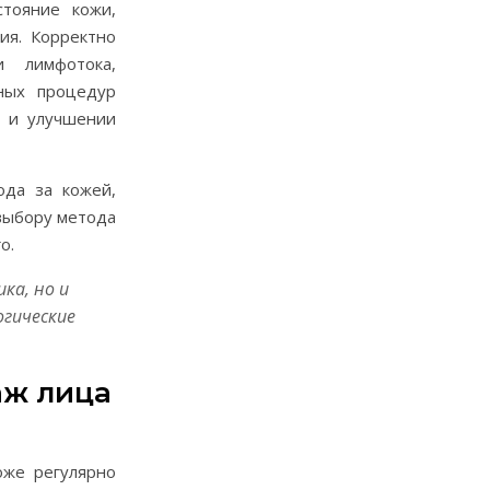
тояние кожи,
ия. Корректно
и лимфотока,
ных процедур
н и улучшении
ода за кожей,
 выбору метода
о.
ка, но и
огические
аж лица
оже регулярно