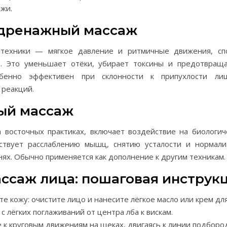
жи.
дренажный массаж
 техники — мягкое давление и ритмичные движения, сп
. Это уменьшает отёки, убирает токсины и предотвращ
обенно эффективен при склонности к припухлости ли
 реакций.
ый массаж
а восточных практиках, включает воздействие на биологич
бствует расслаблению мышц, снятию усталости и нормал
нях. Обычно применяется как дополнение к другим техникам.
ссаж лица: пошаговая инструк
е кожу: очистите лицо и нанесите лёгкое масло или крем дл
с лёгких поглаживаний от центра лба к вискам.
к круговым движениям на щеках, двигаясь к линии подбород