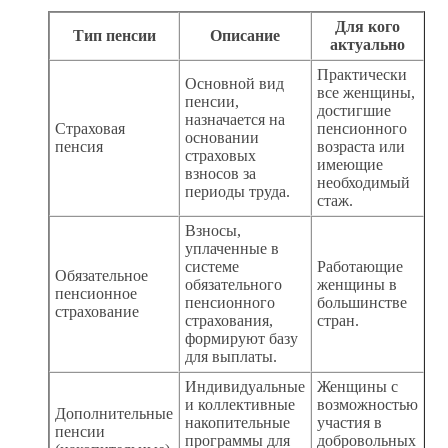
Для кого
Тип пенсии
Описание
актуально
Практически
Основной вид
все женщины,
пенсии,
достигшие
назначается на
Страховая
пенсионного
основании
пенсия
возраста или
страховых
имеющие
взносов за
необходимый
периоды труда.
стаж.
Взносы,
уплаченные в
системе
Работающие
Обязательное
обязательного
женщины в
пенсионное
пенсионного
большинстве
страхование
страхования,
стран.
формируют базу
для выплаты.
Индивидуальные
Женщины с
и коллективные
возможностью
Дополнительные
накопительные
участия в
пенсии
программы для
добровольных