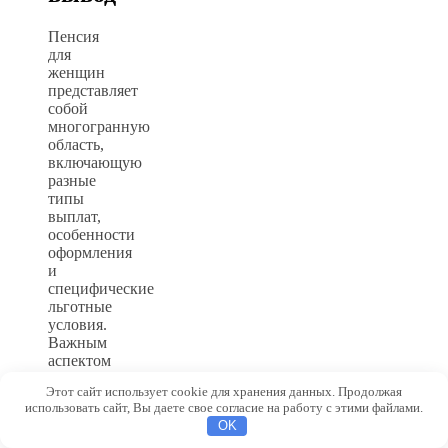
Пенсия
для
женщин
представляет
собой
многогранную
область,
включающую
разные
типы
выплат,
особенности
оформления
и
специфические
льготные
условия.
Важным
аспектом
является
Этот сайт использует cookie для хранения данных. Продолжая
своевременное
использовать сайт, Вы даете свое согласие на работу с этими файлами.
формирование
OK
страхового