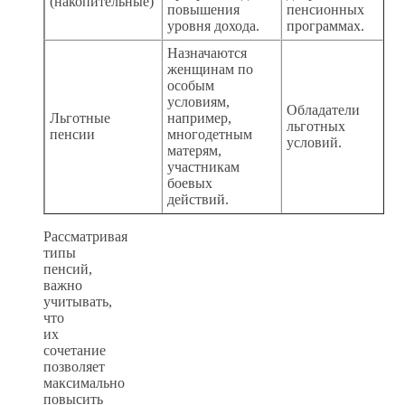
(накопительные)
повышения
пенсионных
уровня дохода.
программах.
Назначаются
женщинам по
особым
условиям,
Обладатели
Льготные
например,
льготных
пенсии
многодетным
условий.
матерям,
участникам
боевых
действий.
Рассматривая
типы
пенсий,
важно
учитывать,
что
их
сочетание
позволяет
максимально
повысить