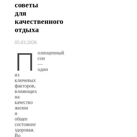
советы
для
качественного
отдыха
05.03.2026
П
олноценный
сон
—
один
из
ключевых
факторов,
влияющих
на
качество
жизни
и
общее
состояние
здоровья.
Во