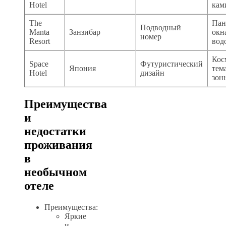
Hotel
кам
The
Пан
Подводный
Manta
Занзибар
окн
номер
Resort
вод
Кос
Space
Футуристический
Япония
тем
Hotel
дизайн
зон
Преимущества
и
недостатки
проживания
в
необычном
отеле
Преимущества:
Яркие
и