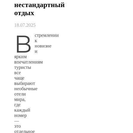
нестандартный
отдых
18.07.2025
В
стремлении
к
новизне
и
ярким
впечатлениям
туристы
все
чаще
выбирают
необычные
отели
мира,
где
каждый
номер
—
это
отдельное