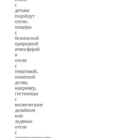
с
детьми
подойдут
отели-
пещеры
с
безопасной
природной
атмосферой
и
отели
с
тематикой,
понятной
детям,
например,
гостиницы
с
космическим
дизайном
или
ледяные
отели
с
интерактивными