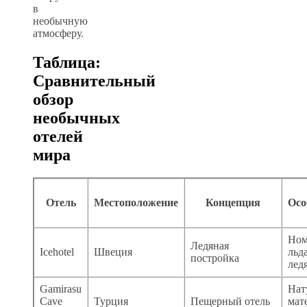
в
необычную
атмосферу.
Таблица:
Сравнительный
обзор
необычных
отелей
мира
Отель
Местоположение
Концепция
Осо
Ном
Ледяная
Icehotel
Швеция
льда
постройка
лед
Gamirasu
Нат
Cave
Турция
Пещерный отель
мат