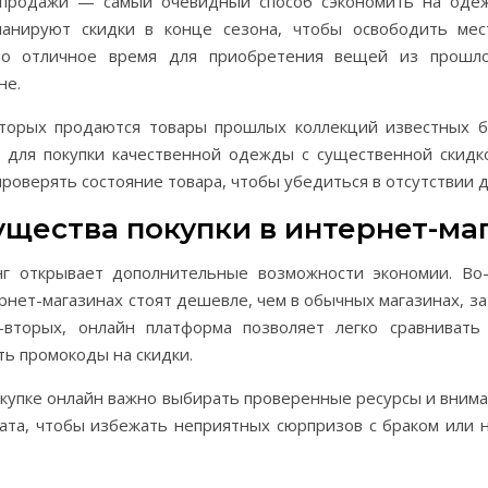
продажи — самый очевидный способ сэкономить на оде
анируют скидки в конце сезона, чтобы освободить ме
Это отличное время для приобретения вещей из прошло
не.
оторых продаются товары прошлых коллекций известных б
 для покупки качественной одежды с существенной скидк
роверять состояние товара, чтобы убедиться в отсутствии 
щества покупки в интернет-ма
г открывает дополнительные возможности экономии. Во-
рнет-магазинах стоят дешевле, чем в обычных магазинах, з
-вторых, онлайн платформа позволяет легко сравнивать
ть промокоды на скидки.
купке онлайн важно выбирать проверенные ресурсы и вним
рата, чтобы избежать неприятных сюрпризов с браком или