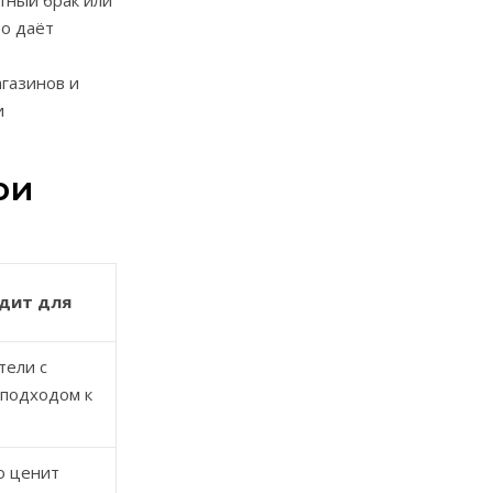
тный брак или
то даёт
газинов и
и
ри
дит для
тели с
 подходом к
о ценит