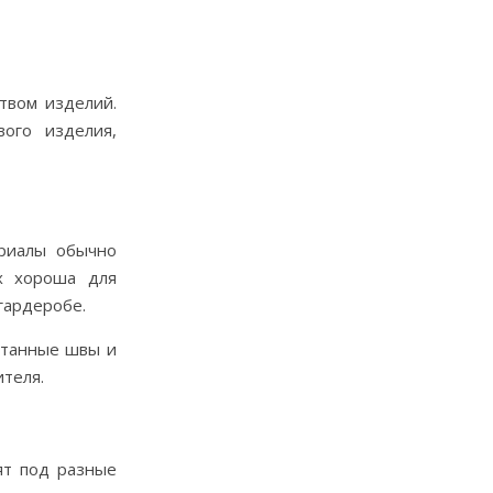
твом изделий.
ого изделия,
ериалы обычно
ях хороша для
гардеробе.
отанные швы и
теля.
ят под разные