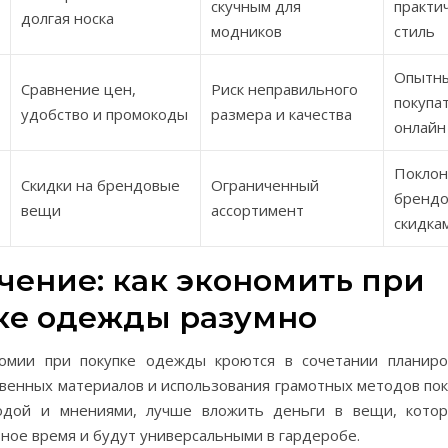
скучным для
практи
долгая носка
модников
стиль
Опытн
Сравнение цен,
Риск неправильного
покупа
удобство и промокоды
размера и качества
онлайн
Поклон
Скидки на брендовые
Ограниченный
брендо
вещи
ассортимент
скидка
чение: как экономить при
ке одежды разумно
омии при покупке одежды кроются в сочетании планиро
венных материалов и использования грамотных методов пок
одой и мнениями, лучше вложить деньги в вещи, кото
ное время и будут универсальными в гардеробе.