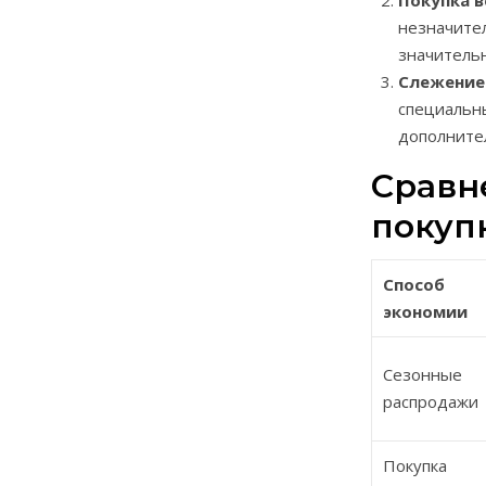
Покупка 
незначител
значительн
Слежение
специальн
дополните
Сравн
покуп
Способ
экономии
Сезонные
распродажи
Покупка