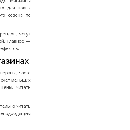
жде. Магазины
сто для новых
го сезона по
рендов, могут
ой. Главное —
дефектов.
газинах
первых, часто
а счёт меньших
 цены, читать
ательно читать
 неподходящим