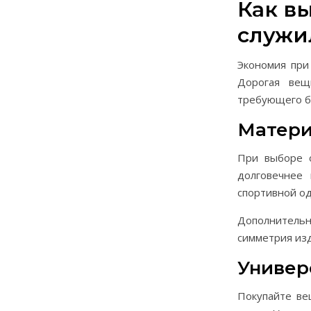
Как в
служи
Экономия при
Дорогая вещ
требующего б
Матери
При выборе о
долговечнее 
спортивной од
Дополнительн
симметрия изд
Универ
Покупайте ве