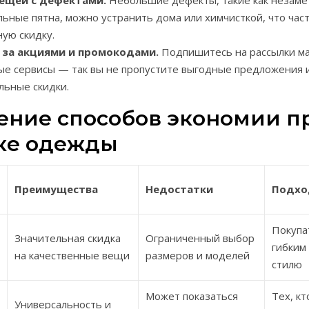
вещей с дефектами.
Небольшие дефекты, такие как незаме
ьные пятна, можно устранить дома или химчисткой, что час
ую скидку.
 за акциями и промокодами.
Подпишитесь на рассылки ма
ые сервисы — так вы не пропустите выгодные предложения 
льные скидки.
ение способов экономии п
ке одежды
Преимущества
Недостатки
Подхо
Покупа
Значительная скидка
Ограниченный выбор
гибким
на качественные вещи
размеров и моделей
стилю
Может показаться
Тех, кт
Универсальность и