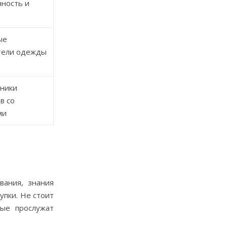
чность и
ые
тели одежды
ники
в со
ми
вания, знания
упки. Не стоит
рые прослужат