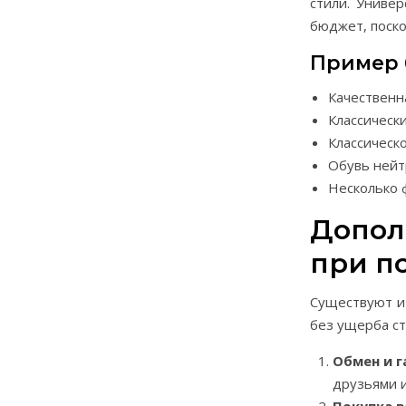
стили. Униве
бюджет, поско
Пример 
Качественн
Классическ
Классическо
Обувь нейт
Несколько 
Допол
при п
Существуют и
без ущерба ст
Обмен и 
друзьями и