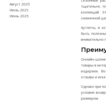
Сезонные рас
Август 2025
тщательно пл
Июль 2025
коллекций. 
Июнь 2025
сниженной це
Аутлеты, в к
быть полезны
внимательно п
Преиму
Онлайн-шопин
товары в инте
издержек. Во
отзывы и иска
Однако при по
условия возв
размером.