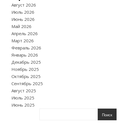
Т
еатр
Август 2026
сегодн
Июль 2026
продо
Июнь 2026
оставаться
Май 2026
важнейшей
Апрель 2026
формой
Март 2026
искусства,
Февраль 2026
объединяющ
Январь 2026
разные
Декабрь 2025
поколения
Ноябрь 2025
зрителей.
Октябрь 2025
Он
Сентябрь 2025
не
Август 2025
только
Июль 2025
сохраняет
Июнь 2025
традиции,
Поиск
но
и