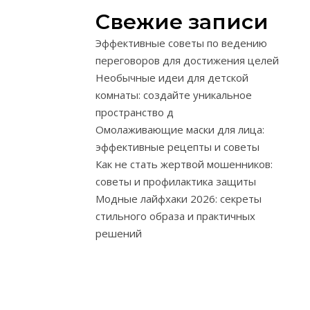
активно
Свежие записи
внедряет
новшества,
Эффективные советы по ведению
отражая
переговоров для достижения целей
актуальные
Необычные идеи для детской
социальные
комнаты: создайте уникальное
и
пространство д
культурные
Омолаживающие маски для лица:
темы.
эффективные рецепты и советы
Именно
Как не стать жертвой мошенников:
живое
советы и профилактика защиты
исполнение,
Модные лайфхаки 2026: секреты
взаимодейств
стильного образа и практичных
актера
решений
и
зрителя
создают
уникальную