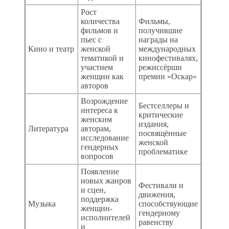
Рост
количества
Фильмы,
фильмов и
получившие
пьес с
награды на
Кино и театр
женской
международных
тематикой и
кинофестивалях,
участием
режиссёрши
женщин как
премии «Оскар»
авторов
Возрождение
Бестселлеры и
интереса к
критические
женским
издания,
Литература
авторам,
посвящённые
исследование
женской
гендерных
проблематике
вопросов
Появление
новых жанров
Фестивали и
и сцен,
движения,
поддержка
Музыка
способствующие
женщин-
гендерному
исполнителей
равенству
и