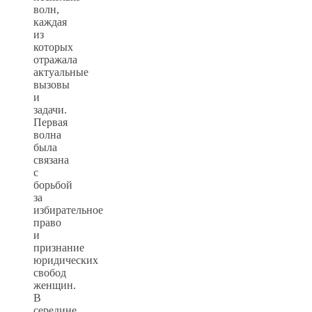
волн,
каждая
из
которых
отражала
актуальные
вызовы
и
задачи.
Первая
волна
была
связана
с
борьбой
за
избирательное
право
и
признание
юридических
свобод
женщин.
В
середине