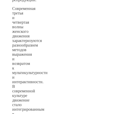
Современная
третья
и
четвертая
волны
женского
движения
характеризуются
разнообразием
методов
выражения
и
возвратом
к
мультикультурности
и
интерактивности.
В
современной
культуре
движение
стало
интегрированным
в