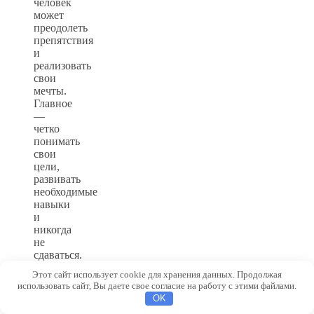
человек
может
преодолеть
препятствия
и
реализовать
свои
мечты.
Главное
—
четко
понимать
свои
цели,
развивать
необходимые
навыки
и
никогда
не
сдаваться.
Этот сайт использует cookie для хранения данных. Продолжая
Авторский
использовать сайт, Вы даете свое согласие на работу с этими файлами.
вывод:
OK
«Настоящий