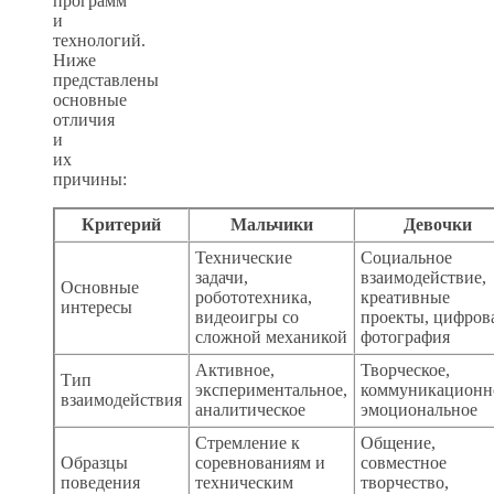
программ
и
технологий.
Ниже
представлены
основные
отличия
и
их
причины:
Критерий
Мальчики
Девочки
Технические
Социальное
задачи,
взаимодействие,
Основные
робототехника,
креативные
интересы
видеоигры со
проекты, цифров
сложной механикой
фотография
Активное,
Творческое,
Тип
экспериментальное,
коммуникационн
взаимодействия
аналитическое
эмоциональное
Стремление к
Общение,
Образцы
соревнованиям и
совместное
поведения
техническим
творчество,