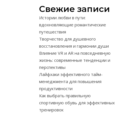
выгоранию
Свежие записи
и
ухудшению
Истории любви в пути:
личных
вдохновляющие романтические
границ.
путешествия
Если
Творчество для душевного
вы
восстановления и гармонии души
постоянно
Влияние VR и AR на повседневную
стремитесь
жизнь: современные тенденции и
решить
перспективы
проблемы
Лайфхаки эффективного тайм-
других,
менеджмента для повышения
забывая
продуктивности
о
Как выбрать правильную
собственных
спортивную обувь для эффективных
потребностях,
тренировок
это
может