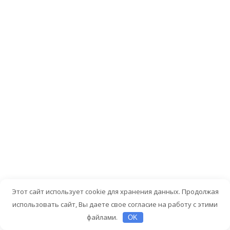
либо
привычкой
контролирова
ситуацию,
что
мешает
поставить
границы.
Какие
первые
шаги
для
отказа
Этот сайт использует cookie для хранения данных. Продолжая
от
использовать сайт, Вы даете свое согласие на работу с этими
роли
файлами.
OK