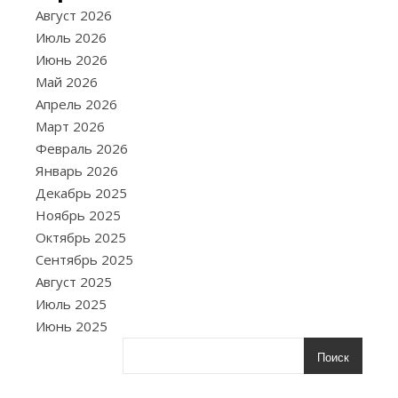
Р
оль
Август 2026
«спа
Июль 2026
часто
Июнь 2026
воспринимает
Май 2026
как
Апрель 2026
проявление
Март 2026
заботы
Февраль 2026
и
Январь 2026
любви,
Декабрь 2025
однако
Ноябрь 2025
чрезмерное
Октябрь 2025
желание
Сентябрь 2025
помогать
Август 2025
другим
Июль 2025
может
Июнь 2025
привести
Поиск
к
эмоциональн