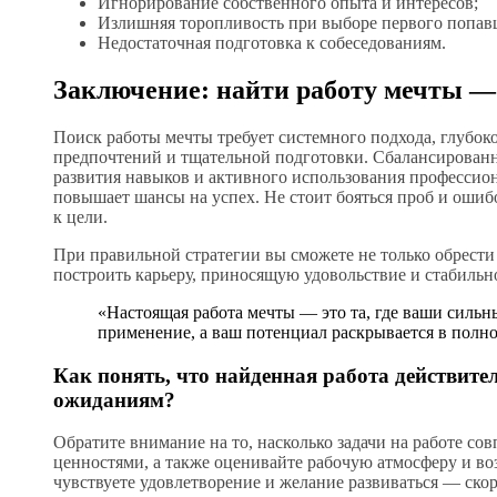
Игнорирование собственного опыта и интересов;
Излишняя торопливость при выборе первого попав
Недостаточная подготовка к собеседованиям.
Заключение: найти работу мечты —
Поиск работы мечты требует системного подхода, глубо
предпочтений и тщательной подготовки. Сбалансированн
развития навыков и активного использования профессио
повышает шансы на успех. Не стоит бояться проб и оши
к цели.
При правильной стратегии вы сможете не только обрести
построить карьеру, приносящую удовольствие и стабильн
«Настоящая работа мечты — это та, где ваши сильн
применение, а ваш потенциал раскрывается в полно
Как понять, что найденная работа действите
ожиданиям?
Обратите внимание на то, насколько задачи на работе со
ценностями, а также оценивайте рабочую атмосферу и во
чувствуете удовлетворение и желание развиваться — скоре