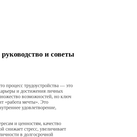
 руководство и советы
сто процесс трудоустройства — это
карьеры и достижения личных
множество возможностей, но ключ
ит «работа мечты». Это
нутреннее удовлетворение,
ересам и ценностям, качество
ой снижает стресс, увеличивает
личности в долгосрочной