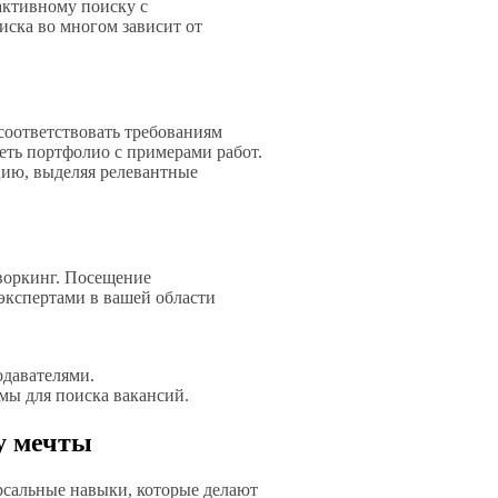
активному поиску с
иска во многом зависит от
оответствовать требованиям
еть портфолио с примерами работ.
цию, выделяя релевантные
воркинг. Посещение
экспертами в вашей области
одавателями.
мы для поиска вакансий.
у мечты
сальные навыки, которые делают