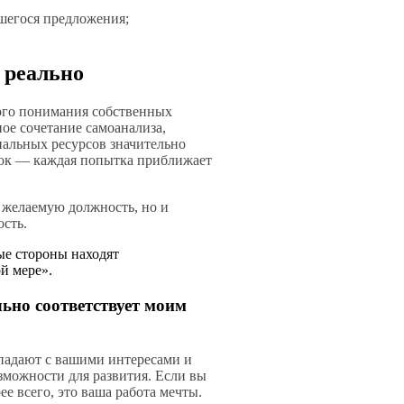
шегося предложения;
 реально
кого понимания собственных
ое сочетание самоанализа,
нальных ресурсов значительно
бок — каждая попытка приближает
 желаемую должность, но и
ость.
ые стороны находят
й мере».
льно соответствует моим
впадают с вашими интересами и
зможности для развития. Если вы
е всего, это ваша работа мечты.