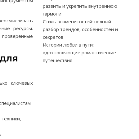
 инструментом
развить и укрепить внутреннюю
гармони
ереосмысливать
Стиль знаменитостей: полный
нние ресурсы.
разбор трендов, особенностей и
я проверенные
секретов
Истории любви в пути:
вдохновляющие романтические
 для
путешествия
ько ключевых
 специалистам
 техники,
ь