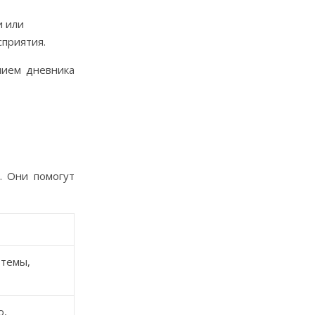
и или
сприятия.
нием дневника
. Они помогут
 темы,
ю,