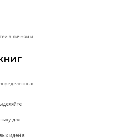
тей в личной и
книг
 определенных
выделяйте
хнику для
вых идей в