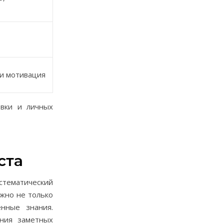
 и мотивация
овки и личных
ста
стематический
ажно не только
енные знания.
ения заметных