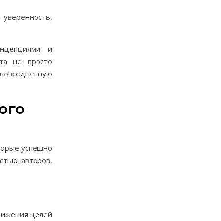
— уверенность,
онцепциями и
ста не просто
 повседневную
ого
торые успешно
стью авторов,
стижения целей