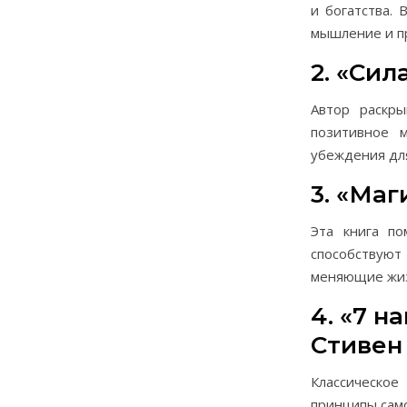
и богатства.
мышление и п
2. «Си
Автор раскр
позитивное 
убеждения дл
3. «Маг
Эта книга по
способствуют
меняющие жи
4. «7 
Стивен
Классическое
принципы сам