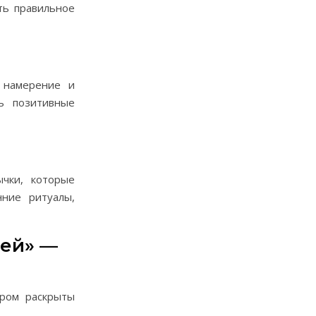
ть правильное
 намерение и
ь позитивные
ычки, которые
нние ритуалы,
дей» —
ором раскрыты