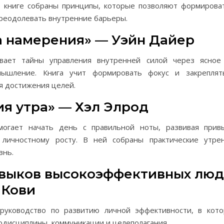
 В книге собраны принципы, которые позволяют формирова
реодолевать внутренние барьеры.
ла намерения» — Уэйн Дайер
ывает тайны управления внутренней силой через ясное
мышление. Книга учит формировать фокус и закреплят
я достижения целей.
ия утра» — Хэл Элрод
могает начать день с правильной ноты, развивая прив
 личностному росту. В ней собраны практические утре
знь.
навыков высокоэффективных лю
 Кови
 руководство по развитию личной эффективности, в кот
одисциплины, коммуникации и целеполагания.