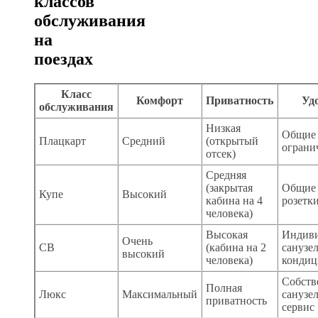
классов
обслуживания
на
поездах
Класс
Комфорт
Приватность
Уд
обслуживания
Низкая
Общие 
Плацкарт
Средний
(открытый
ограни
отсек)
Средняя
(закрытая
Общие 
Купе
Высокий
кабина на 4
розетк
человека)
Высокая
Индив
Очень
СВ
(кабина на 2
санузел
высокий
человека)
кондиц
Собст
Полная
Люкс
Максимальный
санузел
приватность
сервис