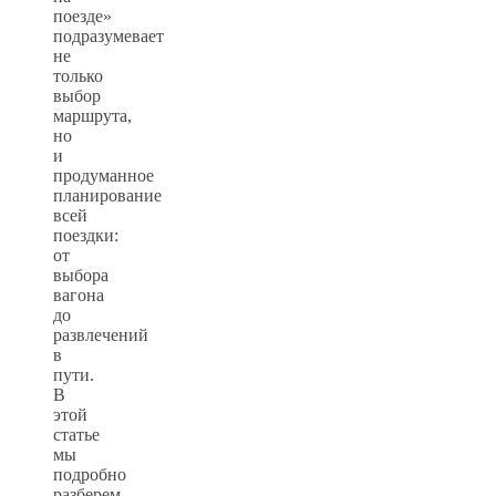
поезде»
подразумевает
не
только
выбор
маршрута,
но
и
продуманное
планирование
всей
поездки:
от
выбора
вагона
до
развлечений
в
пути.
В
этой
статье
мы
подробно
разберем,