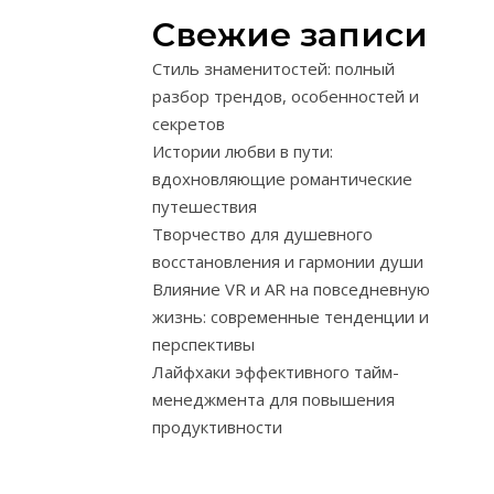
сложно
Свежие записи
понять,
куда
Стиль знаменитостей: полный
направлять
разбор трендов, особенностей и
ресурсы
секретов
и
Истории любви в пути:
как
вдохновляющие романтические
измерить
путешествия
прогресс.
Творчество для душевного
Финансовое
восстановления и гармонии души
планирование
Влияние VR и AR на повседневную
позволяет
жизнь: современные тенденции и
систематизир
перспективы
доходы
Лайфхаки эффективного тайм-
и
менеджмента для повышения
расходы,
продуктивности
определить
приоритеты