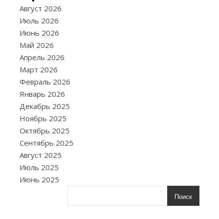
П
ост
Август 2026
фин
Июль 2026
цел
Июнь 2026
и
Май 2026
грамотное
Апрель 2026
планирование
Март 2026
их
Февраль 2026
достижения
Январь 2026
—
Декабрь 2025
ключевые
Ноябрь 2025
элементы
Октябрь 2025
управления
Сентябрь 2025
личными
Август 2025
финансами.
Июль 2025
Без
Июнь 2025
четко
Поиск
установленны
целей