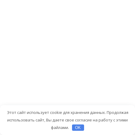
по
временным
горизонтам
позволяет
правильно
распределять
ресурсы
и
минимизиров
риски.
Финансовое
планирование
требует
дисциплины,
регулярного
Этот сайт использует cookie для хранения данных. Продолжая
анализа
использовать сайт, Вы даете свое согласие на работу с этими
и
файлами.
OK
готовности