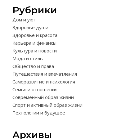
Рубрики
САМОРАЗВИТ
Дом и уют
И
Здоровье души
ПСИХОЛОГИЯ
Здоровье и красота
СИЛА
Карьера и финансы
ПОЗИТИ
Культура и новости
Мода и стиль
МЫШЛЕ
Общество и права
ИССЛЕД
Путешествия и впечатления
РЕАЛЬН
Саморазвитие и психология
Семья и отношения
И
Современный образ жизни
МИФОВ
Спорт и активный образ жизни
Технологии и будущее
29.03.2026
ила
Архивы