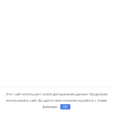
как
инструмент
управления
вниманием
и
эмоциями,
достигают
лучшей
устойчивости
к
стрессу
и
более
успешно
адаптируются
Этот сайт использует cookie для хранения данных. Продолжая
к
использовать сайт, Вы даете свое согласие на работу с этими
изменениям.
файлами.
OK
В