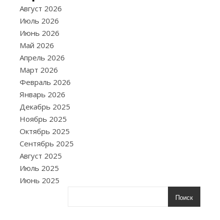
С
пози
Август 2026
мышл
Июль 2026
—
Июнь 2026
популярный
Май 2026
концепт,
Апрель 2026
которы
Март 2026
часто
Февраль 2026
ассоциируетс
Январь 2026
с
Декабрь 2025
успешной
Ноябрь 2025
жизнью,
Октябрь 2025
улучшением
Сентябрь 2025
здоровья
Август 2025
и
Июль 2025
качеством
Июнь 2025
межличностн
отношений.
Поиск
Суть