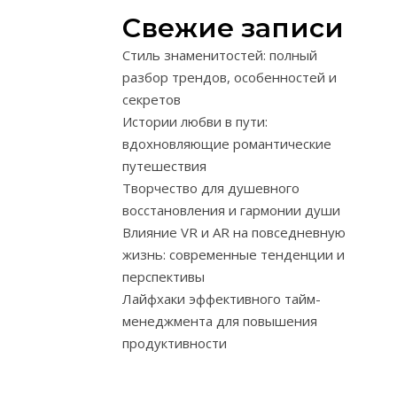
его
Свежие записи
заключается
в
Стиль знаменитостей: полный
уверенности,
разбор трендов, особенностей и
что
секретов
позитивные
Истории любви в пути:
установки
вдохновляющие романтические
и
путешествия
ожидания
Творчество для душевного
способны
восстановления и гармонии души
влиять
Влияние VR и AR на повседневную
на
жизнь: современные тенденции и
реальность
перспективы
и
Лайфхаки эффективного тайм-
преодолевать
менеджмента для повышения
неблагоприят
продуктивности
обстоятельств
Термин