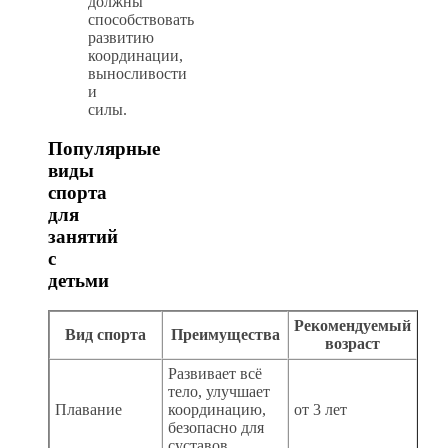
должны
способствовать
развитию
координации,
выносливости
и
силы.
Популярные
виды
спорта
для
занятий
с
детьми
Рекомендуемый
Вид спорта
Преимущества
возраст
Развивает всё
тело, улучшает
Плавание
координацию,
от 3 лет
безопасно для
суставов