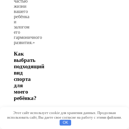
частью
жизни
вашего
ребёнка
и
залогом
его
гармоничного
развития.»
Как
выбрать
подходящий
вид
спорта
для
моего
ребёнка?
Учтите
Этот сайт использует cookie для хранения данных. Продолжая
возраст
использовать сайт, Вы даете свое согласие на работу с этими файлами.
ребёнка,
OK
его