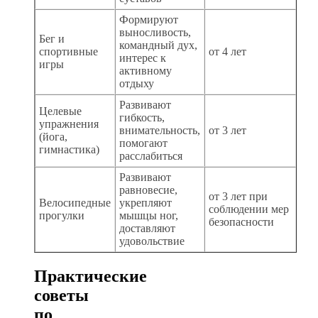
Формируют
выносливость,
Бег и
командный дух,
спортивные
от 4 лет
интерес к
игры
активному
отдыху
Развивают
Целевые
гибкость,
упражнения
внимательность,
от 3 лет
(йога,
помогают
гимнастика)
расслабиться
Развивают
равновесие,
от 3 лет при
Велосипедные
укрепляют
соблюдении мер
прогулки
мышцы ног,
безопасности
доставляют
удовольствие
Практические
советы
по